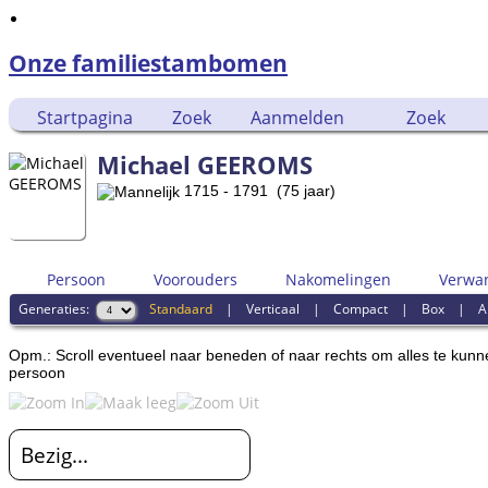
Onze familiestambomen
Startpagina
Zoek
Aanmelden
Zoek
Michael GEEROMS
1715 - 1791 (75 jaar)
Persoon
Voorouders
Nakomelingen
Verwa
Generaties:
Standaard
|
Verticaal
|
Compact
|
Box
|
A
Opm.: Scroll eventueel naar beneden of naar rechts om alles te kunn
persoon
Bezig...