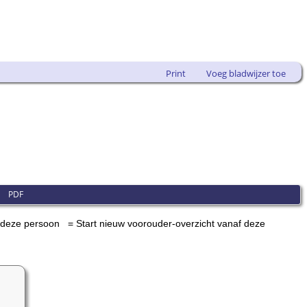
Print
Voeg bladwijzer toe
|
PDF
= Start nieuw voorouder-overzicht vanaf deze