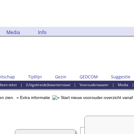
Media
Info
ntschap
Tijdlijn
Gezin
GEDCOM
Suggestie
lleen tekst
|
(Uitgebreide)kwartierstaat
|
Voorouderwaaier
|
Media
en zien.
= Extra informatie