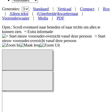
Generaties:
Standaard
|
Verticaal
|
Compact
|
Box
|
Alleen tekst
|
(Uitgebreide)kwartierstaat
|
Voorouderwaaier
|
Media
|
PDF
Opm.: Scroll eventueel naar beneden of naar rechts om alles te
kunnen zien.
= Extra informatie
= Start
nieuw voorouder-overzicht vanaf deze persoon
Bezig...