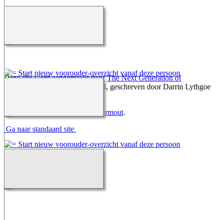
Deze site werd aangemaakt door
The Next Generation of
Genealogy Sitebuilding
v. 15.0.4, geschreven door Darrin Lythgoe
© 2001-2026.
Gegevens onderhouden door
Dermout
.
Ga naar standaard site