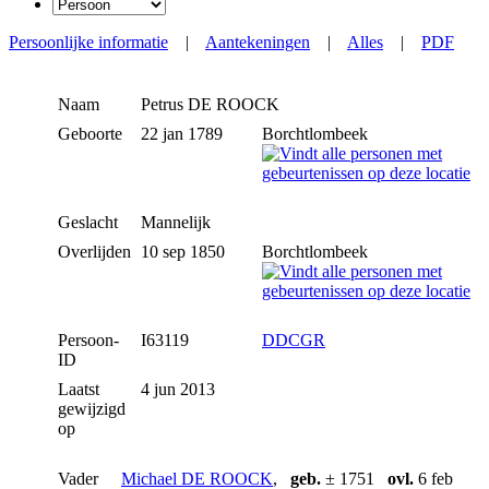
Persoonlijke informatie
|
Aantekeningen
|
Alles
|
PDF
Naam
Petrus
DE ROOCK
Geboorte
22 jan 1789
Borchtlombeek
Geslacht
Mannelijk
Overlijden
10 sep 1850
Borchtlombeek
Persoon-
I63119
DDCGR
ID
Laatst
4 jun 2013
gewijzigd
op
Vader
Michael DE ROOCK
,
geb.
± 1751
ovl.
6 feb