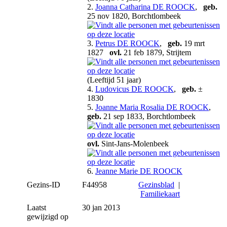
2.
Joanna Catharina DE ROOCK
,
geb.
25 nov 1820, Borchtlombeek
3.
Petrus DE ROOCK
,
geb.
19 mrt
1827
ovl.
21 feb 1879, Strijtem
(Leeftijd 51 jaar)
4.
Ludovicus DE ROOCK
,
geb.
±
1830
5.
Joanne Maria Rosalia DE ROOCK
,
geb.
21 sep 1833, Borchtlombeek
ovl.
Sint-Jans-Molenbeek
6.
Jeanne Marie DE ROOCK
Gezins-ID
F44958
Gezinsblad
|
Familiekaart
Laatst
30 jan 2013
gewijzigd op