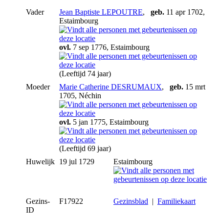
Vader
Jean Baptiste LEPOUTRE
,
geb.
11 apr 1702,
Estaimbourg
ovl.
7 sep 1776, Estaimbourg
(Leeftijd 74 jaar)
Moeder
Marie Catherine DESRUMAUX
,
geb.
15 mrt
1705, Néchin
ovl.
5 jan 1775, Estaimbourg
(Leeftijd 69 jaar)
Huwelijk
19 jul 1729
Estaimbourg
Gezins-
F17922
Gezinsblad
|
Familiekaart
ID