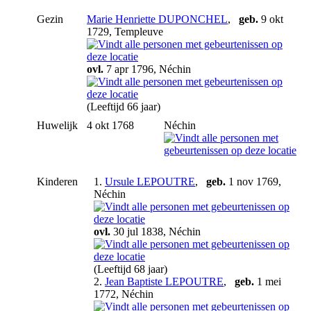
Gezin
Marie Henriette DUPONCHEL
,
geb.
9 okt
1729, Templeuve
ovl.
7 apr 1796, Néchin
(Leeftijd 66 jaar)
Huwelijk
4 okt 1768
Néchin
Kinderen
1.
Ursule LEPOUTRE
,
geb.
1 nov 1769,
Néchin
ovl.
30 jul 1838, Néchin
(Leeftijd 68 jaar)
2.
Jean Baptiste LEPOUTRE
,
geb.
1 mei
1772, Néchin